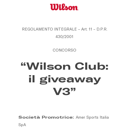
Skip
to
main
content
REGOLAMENTO INTEGRALE – Art. 11 – D.P.R.
430/2001
CONCORSO
“Wilson Club:
il giveaway
V3”
Società Promotrice:
Amer Sports Italia
SpA