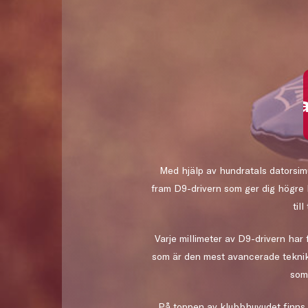
Scrolla
Med hjälp av hundratals datorsim
fram D9-drivern som ger dig högre 
til
Varje millimeter av D9-drivern ha
som är den mest avancerade teknik 
som
På toppen av klubbhuvudet finns e