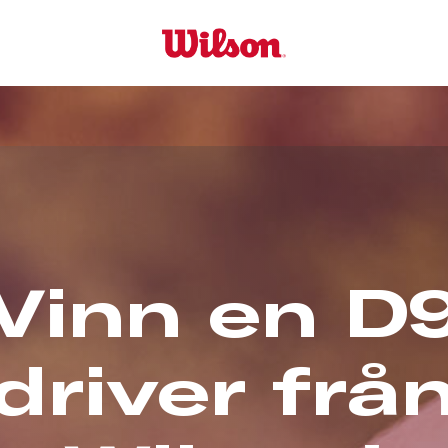
Vinn
en
D
driver
frå