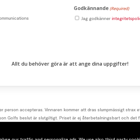
Godkännande
(Required)
Communications
Jag godkänner
integritetspol
Allt du behöver göra är att ange dina uppgifter!
 per person accepteras. Vinnaren kommer att dras slumpmässigt strax eft
Golfs beslut är slutgiltigt. Priset är ej återbetalningsbart och det fi
tävlingen samtycker att dina uppgifter registreras av Wilson Golf och
lyse our traffic and personalize ads. We use also third party cook