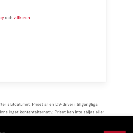
icy
och
villkoren
er slutdatumet. Priset är en D9-driver i tillgängliga
nns inget kontantalternativ. Priset kan inte säljas eller
 Golfbladet och att du valfritt kan gå med i Wilson och
ies