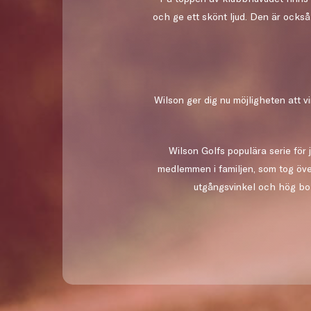
och ge ett skönt ljud. Den är också
Wilson ger dig nu möjligheten att v
Wilson Golfs populära serie för
medlemmen i familjen, som tog öve
utgångsvinkel och hög bol