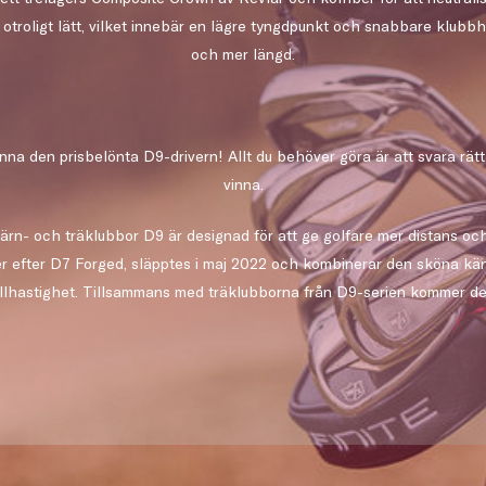
 otroligt lätt, vilket innebär en lägre tyngdpunkt och snabbare klubbh
och mer längd.
inna den prisbelönta D9-drivern! Allt du behöver göra är att svara rät
vinna.
 järn- och träklubbor D9 är designad för att ge golfare mer distans oc
r efter D7 Forged, släpptes i maj 2022 och kombinerar den sköna kä
lhastighet. Tillsammans med träklubborna från D9-serien kommer de ta 