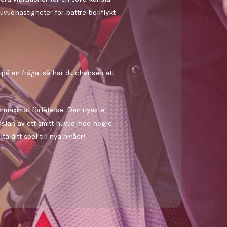
uvudhastigheter för bättre bollflykt
t på en fråga, så har du chansen att
h maximal förlåtelse. Den nyaste
nslan av ett smitt huvud med högre
ditt spel till nya nivåer!