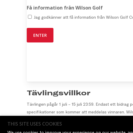
Få information från Wilson Golf
Jag godkänner att få information från Wilson Golf 
Tävlingsvillkor
Tävlingen pågår 1 juli – 15 juli 23:59. Endast ett bidrag
specifikationer som kommer att meddelas vinnaren. Wilson 
bytas mot ekonomisk vinning. Genom att delta i den här 
THIS SITE USES COOKIES
Affordable Golfs mailutskick.
We use cookies to improve your experience on our website, ana