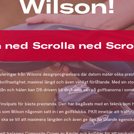
Wilson!
 ned
Scrolla ned
Scrol
uleringar från Wilsons designprogramvara där datorn mäter olika pre
bollhastighet, maximal längd och även väldigt förlåtande. Med sin st
l tån och hälen kan D9-drivern bli din bästa vän på golfbanorna i som
r finslipats för bästa prestanda. Den har begåvats med en teknik som
som Wilson någonsin satt in i en golfklubba. PKR innebär att träffyta
 ska se till att maximera längden och även ge den förlåtande egenska
tt trelagers Composite Crown av Kevlar och kolfiber för att neutralise