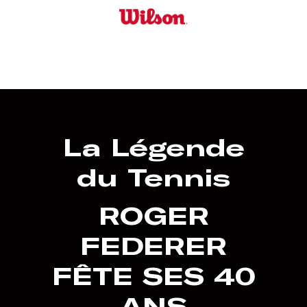
Skip
to
main
content
La Légende
du Tennis
ROGER
FEDERER
FÊTE
SES
40
ANS