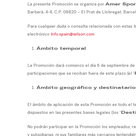
La presente Promoción se organiza por
Amer Sport
Barberà, 4-6, C.P. 08820 – El Prat de Llobregat, Barce
Para cualquier duda o consulta relacionada con estas ba
electrónico
Info.spain@wilson.com
Ámbito temporal
La Promoción dará comienzo el día 6 de septiembre de 
participaciones que se reciban fuera de este plazo (el “
Ámbito geográfico y destinatario
El ámbito de aplicación de esta Promoción es todo el ter
dispuestos en las presentes bases legales (los “
Dest
No podrán participar en la Promoción los empleados, re
y subsidiarias, ni sus familiares más cercanos (entendi