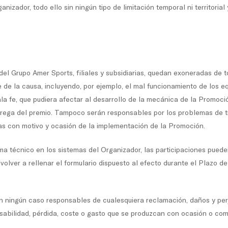
izador, todo ello sin ningún tipo de limitación temporal ni territorial
el Grupo Amer Sports, filiales y subsidiarias, quedan exoneradas de t
 de la causa, incluyendo, por ejemplo, el mal funcionamiento de los e
a fe, que pudiera afectar al desarrollo de la mecánica de la Promoció
trega del premio. Tampoco serán responsables por los problemas de t
as con motivo y ocasión de la implementación de la Promoción.
ma técnico en los sistemas del Organizador, las participaciones puede
volver a rellenar el formulario dispuesto al efecto durante el Plazo d
n ningún caso responsables de cualesquiera reclamación, daños y perjui
onsabilidad, pérdida, coste o gasto que se produzcan con ocasión o co