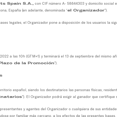
s Spain S.A.,
con CIF número A- 58644303 y domicilio social 
lona, España (en adelante, denominada “
el Organizador
”).
ses legales, el Organizador pone a disposición de los usuarios la sig
2022 a las 10h (GTM+1) y terminará el 13 de septiembre del mismo añ
Plazo de la Promoción
”).
s
ritorio español, siendo los destinatarios las personas físicas, residen
inatarios
”). El Organizador podrá exigir al ganador que certifique 
presentantes y agentes del Organizador o cualquiera de sus entidade
éndose por familiar más cercano, a los efectos de las presentes bases,