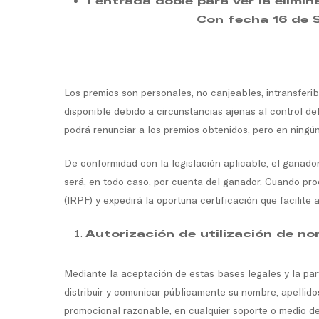
1 entrada doble para ver la
Con fecha 16 de Septie
Los premios son personales, no canjeables, intransferi
disponible debido a circunstancias ajenas al control d
podrá renunciar a los premios obtenidos, pero en ningú
De conformidad con la legislación aplicable, el ganador
será, en todo caso, por cuenta del ganador. Cuando pro
(IRPF) y expedirá la oportuna certificación que facilite
Autorización de utilización de n
Mediante la aceptación de estas bases legales y la part
distribuir y comunicar públicamente su nombre, apellido
promocional razonable, en cualquier soporte o medio de co