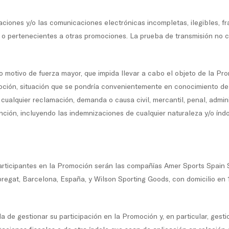
aciones y/o las comunicaciones electrónicas incompletas, ilegibles, f
 o pertenecientes a otras promociones. La prueba de transmisión no co
 motivo de fuerza mayor, que impida llevar a cabo el objeto de la Prom
moción, situación que se pondría convenientemente en conocimiento de
 cualquier reclamación, demanda o causa civil, mercantil, penal, admini
ción, incluyendo las indemnizaciones de cualquier naturaleza y/o índol
articipantes en la Promoción serán las compañías Amer Sports Spain S
regat, Barcelona, España, y Wilson Sporting Goods, con domicilio en 1
 la de gestionar su participación en la Promoción y, en particular, gest