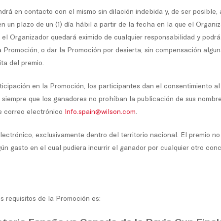
drá en contacto con el mismo sin dilación indebida y, de ser posible,
n un plazo de un (1) día hábil a partir de la fecha en la que el Organ
 el Organizador quedará eximido de cualquier responsabilidad y podrá
a Promoción, o dar la Promoción por desierta, sin compensación algun
ta del premio.
ticipación en la Promoción, los participantes dan el consentimiento a
, siempre que los ganadores no prohíban la publicación de sus nombres
e correo electrónico
Info.spain@wilson.com
.
ectrónico, exclusivamente dentro del territorio nacional. El premio n
ún gasto en el cual pudiera incurrir el ganador por cualquier otro con
s requisitos de la Promoción es: