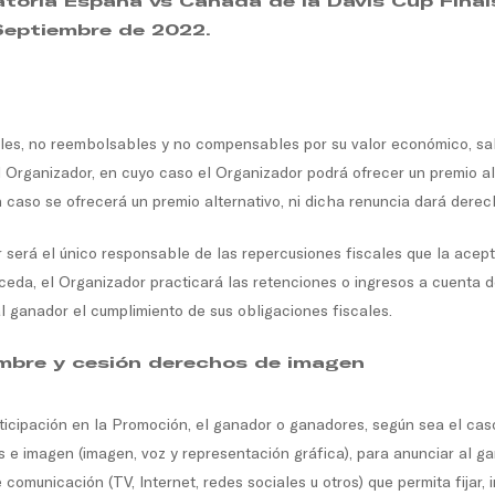
 eliminatoria España vs Canada de la 
mbre de 2022.
bles, no reembolsables y no compensables por su valor económico, sal
el Organizador, en cuyo caso el Organizador podrá ofrecer un premio a
n caso se ofrecerá un premio alternativo, ni dicha renuncia dará der
 será el único responsable de las repercusiones fiscales que la acept
ceda, el Organizador practicará las retenciones o ingresos a cuenta 
 al ganador el cumplimiento de sus obligaciones fiscales.
ombre y cesión derechos de imagen
icipación en la Promoción, el ganador o ganadores, según sea el caso, 
s e imagen (imagen, voz y representación gráfica), para anunciar al g
municación (TV, Internet, redes sociales u otros) que permita fijar, ins