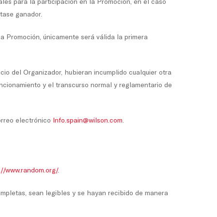
ales para la participación en la Promoción, en el caso
ltase ganador.
ma Promoción, únicamente será válida la primera
icio del Organizador, hubieran incumplido cualquier otra
funcionamiento y el transcurso normal y reglamentario de
orreo electrónico
Info.spain@wilson.com
.
://www.random.org/
.
ompletas, sean legibles y se hayan recibido de manera