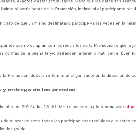
 veraces, exactos y estar actualizados. Dado que los datos son esenci
iminar al participante de la Promoción, incluso si el participante resu
n caso de que un mismo destinatario participe varias veces en la mis
cipantes que no cumplan con los requisitos de la Promoción o que, a ju
as normas de la buena fe y/o defrauden, alteren o inutilicen el buen 
e la Promoción, deberán informar al Organizador en la dirección de c
n y entrega de los premios
eptiembre de 2022 a las 12h (GTM+1) mediante la plataforma web
https
ido al azar de entre todas las participaciones recibidas que estén c
dio designado.