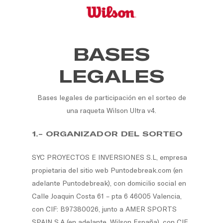
Skip
to
main
content
BASES
LEGALES
Bases legales de participación en el sorteo de
una raqueta Wilson Ultra v4.
1.- ORGANIZADOR DEL SORTEO
SYC PROYECTOS E INVERSIONES S.L, empresa
propietaria del sitio web Puntodebreak.com (en
adelante Puntodebreak), con domicilio social en
Calle Joaquin Costa 61 – pta 6 46005 Valencia,
con CIF: B97380026, junto a AMER SPORTS
SPAIN S.A (en adelante, Wilson España), con CIF