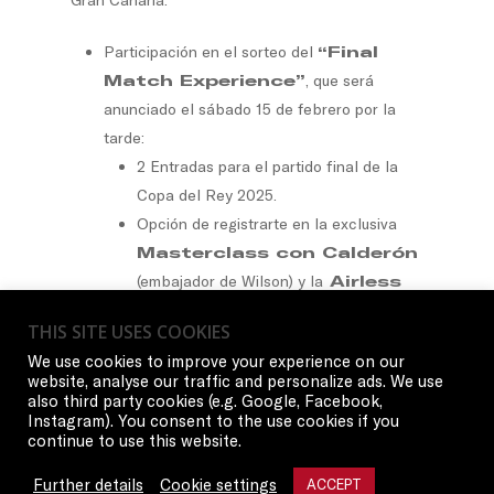
Participación en el sorteo del
“Final
Match Experience”
, que será
anunciado el sábado 15 de febrero por la
tarde:
2 Entradas para el partido final de la
Copa del Rey 2025.
Opción de registrarte en la exclusiva
Masterclass con Calderón
(embajador de Wilson) y la
Airless
Ball
.
THIS SITE USES COOKIES
Opción de registrarte en la exclusiva
We use cookies to improve your experience on our
Masterclass con
website, analyse our traffic and personalize ads. We use
Influencers
.
also third party cookies (e.g. Google, Facebook,
Instagram). You consent to the use cookies if you
Acceso garantizado
a las
continue to use this website.
Masterclass para los primeros registrados.
Further details
Cookie settings
ACCEPT