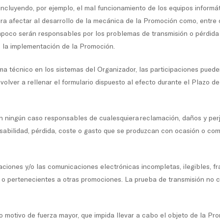
incluyendo, por ejemplo, el mal funcionamiento de los equipos informá
a afectar al desarrollo de la mecánica de la Promoción como, entre ot
poco serán responsables por los problemas de transmisión o pérdida d
 la implementación de la Promoción.
ma técnico en los sistemas del Organizador, las participaciones puede
volver a rellenar el formulario dispuesto al efecto durante el Plazo d
n ningún caso responsables de cualesquiera reclamación, daños y perjui
onsabilidad, pérdida, coste o gasto que se produzcan con ocasión o co
aciones y/o las comunicaciones electrónicas incompletas, ilegibles, f
 o pertenecientes a otras promociones. La prueba de transmisión no co
 motivo de fuerza mayor, que impida llevar a cabo el objeto de la Prom