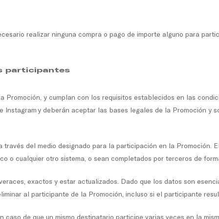
necesario realizar ninguna compra o pago de importe alguno para parti
s participantes
la Promoción, y cumplan con los requisitos establecidos en las condic
e Instagram y deberán aceptar las bases legales de la Promoción y sol
 través del medio designado para la participación en la Promoción. 
co o cualquier otro sistema, o sean completados por terceros de form
 veraces, exactos y estar actualizados. Dado que los datos son esenci
iminar al participante de la Promoción, incluso si el participante resu
n caso de que un mismo destinatario participe varias veces en la mis