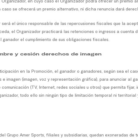
el Organizador, en cuyo caso el Organizador podrá ofrecer un premio a
n caso se ofrecerá un premio alternativo, ni dicha renuncia dará der
 será el único responsable de las repercusiones fiscales que la acept
ceda, el Organizador practicará las retenciones o ingresos a cuenta 
 al ganador el cumplimiento de sus obligaciones fiscales.
ombre y cesión derechos de imagen
icipación en la Promoción, el ganador o ganadores, según sea el caso, 
s e imagen (imagen, voz y representación gráfica), para anunciar al g
municación (TV, Internet, redes sociales u otros) que permita fijar, ins
izador, todo ello sin ningún tipo de limitación temporal ni territorial
el Grupo Amer Sports, filiales y subsidiarias, quedan exoneradas de t