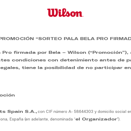
 PROMOCIÓN “SORTEO PALA BELA PRO FIRMAD
la Pro firmada por Bela – Wilson (“Promoción”),
entes condiciones con detenimiento antes de pa
egales, tiene la posibilidad de no participar e
oción
s Spain S.A.,
con CIF número A- 58644303 y domicilio social e
lona, España (en adelante, denominada “
el Organizador
”).