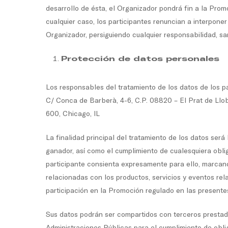
desarrollo de ésta, el Organizador pondrá fin a la Pro
cualquier caso, los participantes renuncian a interponer
Organizador, persiguiendo cualquier responsabilidad, san
Protección de datos personales
Los responsables del tratamiento de los datos de los p
C/ Conca de Barberà, 4-6, C.P. 08820 – El Prat de Llob
600, Chicago, IL
La finalidad principal del tratamiento de los datos será
ganador, así como el cumplimiento de cualesquiera obli
participante consienta expresamente para ello, marcand
relacionadas con los productos, servicios y eventos re
participación en la Promoción regulado en las presentes
Sus datos podrán ser compartidos con terceros prestad
Administraciones Públicas para el cumplimiento de obli