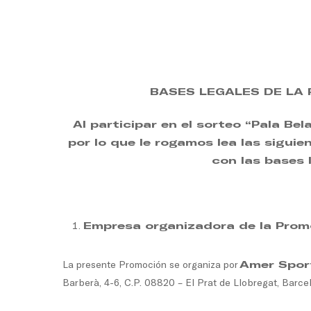
Skip
to
main
content
BASES LEGALES DE LA
Al participar en el sorteo “Pala Be
por lo que le rogamos lea las sigui
con las bases l
Empresa organizadora de la Prom
La presente Promoción se organiza por
Amer Sport
Barberà, 4-6, C.P. 08820 – El Prat de Llobregat, Barce