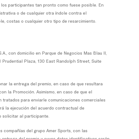
 los participantes tan pronto como fuese posible. En
strativa o de cualquier otra índole contra el
e, costas o cualquier otro tipo de resarcimiento.
.A., con domicilio en Parque de Negocios Mas Blau II,
 Prudential Plaza, 130 East Randolph Street, Suite
ionar la entrega del premio, en caso de que resultara
 con la Promoción. Asimismo, en caso de que el
án tratados para enviarle comunicaciones comerciales
rá la ejecución del acuerdo contractual de
olicitar al participante.
as compañías del grupo Amer Sports, con las
entrega del premio y cuyos datos identificativos serán,