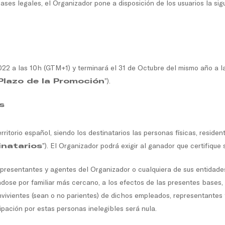
ses legales, el Organizador pone a disposición de los usuarios la sig
22 a las 10h (GTM+1) y terminará el 31 de Octubre del mismo año a l
Plazo de la Promoción
”).
s
ritorio español, siendo los destinatarios las personas físicas, resident
inatarios
”). El Organizador podrá exigir al ganador que certifique 
presentantes y agentes del Organizador o cualquiera de sus entidade
éndose por familiar más cercano, a los efectos de las presentes bases,
nvivientes (sean o no parientes) de dichos empleados, representantes 
ipación por estas personas inelegibles será nula.