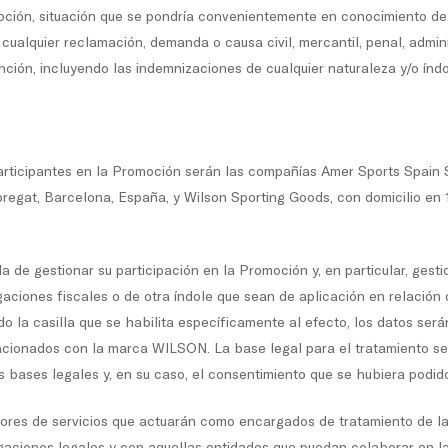
moción, situación que se pondría convenientemente en conocimiento de
 cualquier reclamación, demanda o causa civil, mercantil, penal, admini
ción, incluyendo las indemnizaciones de cualquier naturaleza y/o índol
articipantes en la Promoción serán las compañías Amer Sports Spain S
regat, Barcelona, España, y Wilson Sporting Goods, con domicilio en 1
 la de gestionar su participación en la Promoción y, en particular, gest
gaciones fiscales o de otra índole que sean de aplicación en relación
o la casilla que se habilita específicamente al efecto, los datos ser
lacionados con la marca WILSON. La base legal para el tratamiento se
 bases legales y, en su caso, el consentimiento que se hubiera podido s
ores de servicios que actuarán como encargados de tratamiento de l
gaciones legales y con aquellas entidades que puedan colaborar en la 