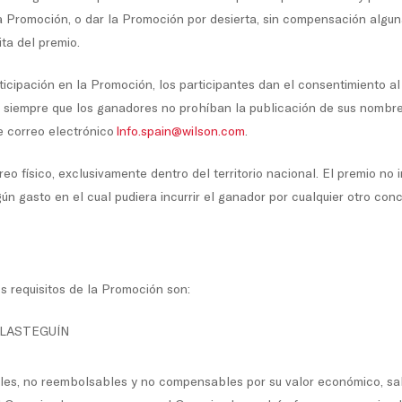
a Promoción, o dar la Promoción por desierta, sin compensación algun
ta del premio.
ticipación en la Promoción, los participantes dan el consentimiento a
, siempre que los ganadores no prohíban la publicación de sus nombres
e correo electrónico
Info.spain@wilson.com
.
o físico, exclusivamente dentro del territorio nacional. El premio no
ún gasto en el cual pudiera incurrir el ganador por cualquier otro con
s requisitos de la Promoción son:
ELASTEGUÍN
bles, no reembolsables y no compensables por su valor económico, sal