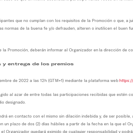
cipantes que no cumplan con los requisitos de la Promoción o que, a ju
as normas de la buena fe y/o defrauden, alteren o inutilicen el buen 
e la Promoción, deberán informar al Organizador en la dirección de c
n y entrega de los premios
viembre de 2022 a las 12h (GTM+1) mediante la plataforma web
https:
ido al azar de entre todas las participaciones recibidas que estén c
dio designado.
drá en contacto con el mismo sin dilación indebida y, de ser posible
n un plazo de dos (2) días hábiles a partir de la fecha en la que el O
 el Organizador quedará eximido de cualquier responsabilidad y podrá