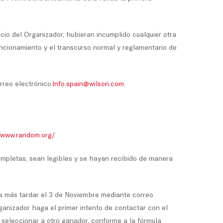
icio del Organizador, hubieran incumplido cualquier otra
funcionamiento y el transcurso normal y reglamentario de
orreo electrónico
Info.spain@wilson.com
.
//www.random.org/
.
ompletas, sean legibles y se hayan recibido de manera
, a más tardar el 3 de Noviembre mediante correo
rganizador haga el primer intento de contactar con el
 seleccionar a otro ganador, conforme a la fórmula