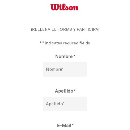
Skip
to
main
content
¡RELLENA EL FORMS Y PARTICIPA!
"
" indicates required fields
*
Nombre
*
Apellido
*
E-Mail
*