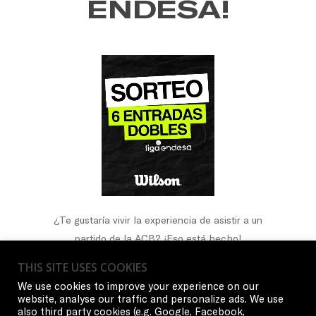
ENDESA!
¿Te gustaría vivir la experiencia de asistir a un
partido de la ACB? ¡Eso está hecho!
Wilson X Gigantes te dan la oportunidad de poder
THIS SITE USES COOKIES
ganar 2 entradas para cada uno de estos 3
We use cookies to improve your experience on our
partidos, TÚ ELIGES 😱
website, analyse our traffic and personalize ads. We use
also third party cookies (e.g. Google, Facebook,